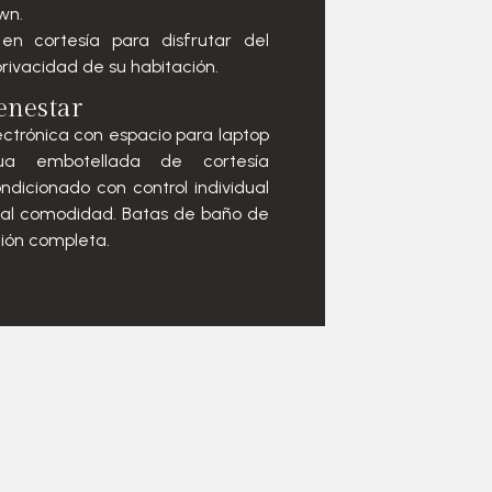
wn.
en cortesía para disfrutar del
rivacidad de su habitación.
enestar
ctrónica con espacio para laptop
ua embotellada de cortesía
ndicionado con control individual
otal comodidad. Batas de baño de
ción completa.